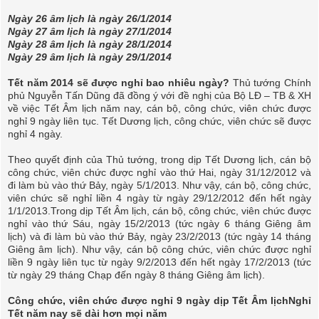
Ngày 26 âm lịch là ngày 26/1/2014
Ngày 27 âm lịch là ngày 27/1/2014
Ngày 28 âm lịch là ngày 28/1/2014
Ngày 29 âm lịch là ngày 29/1/2014
Tết năm 2014 sẽ được nghỉ bao nhiêu ngày?
Thủ tướng Chính
phủ Nguyễn Tấn Dũng đã đồng ý với đề nghị của Bộ LĐ – TB & XH
về việc Tết Âm lịch năm nay, cán bộ, công chức, viên chức được
nghỉ 9 ngày liên tục. Tết Dương lịch, công chức, viên chức sẽ được
nghỉ 4 ngày.
Theo quyết định của Thủ tướng, trong dịp Tết Dương lịch, cán bộ
công chức, viên chức được nghỉ vào thứ Hai, ngày 31/12/2012 và
đi làm bù vào thứ Bảy, ngày 5/1/2013. Như vậy, cán bộ, công chức,
viên chức sẽ nghỉ liền 4 ngày từ ngày 29/12/2012 đến hết ngày
1/1/2013.Trong dịp Tết Âm lịch, cán bộ, công chức, viên chức được
nghỉ vào thứ Sáu, ngày 15/2/2013 (tức ngày 6 tháng Giêng âm
lịch) và đi làm bù vào thứ Bảy, ngày 23/2/2013 (tức ngày 14 tháng
Giêng âm lịch). Như vậy, cán bộ công chức, viên chức được nghỉ
liền 9 ngày liên tục từ ngày 9/2/2013 đến hết ngày 17/2/2013 (tức
từ ngày 29 tháng Chạp đến ngày 8 tháng Giêng âm lịch).
Công chức, viên chức được nghỉ 9 ngày dịp Tết Âm lịchNghỉ
Tết năm nay sẽ dài hơn mọi năm