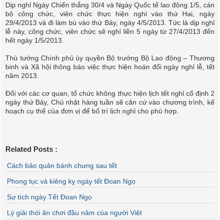
Dịp nghỉ Ngày Chiến thắng 30/4 và Ngày Quốc tế lao động 1/5, cán
bộ công chức, viên chức thực hiện nghỉ vào thứ Hai, ngày
29/4/2013 và đi làm bù vào thứ Bảy, ngày 4/5/2013. Tức là dịp nghỉ
lễ này, công chức, viên chức sẽ nghỉ liền 5 ngày từ 27/4/2013 đến
hết ngày 1/5/2013.
Thủ tướng Chính phủ ủy quyền Bộ trưởng Bộ Lao động – Thương
binh và Xã hội thông báo việc thực hiện hoán đổi ngày nghỉ lễ, tết
năm 2013.
Đối với các cơ quan, tổ chức không thực hiện lịch tết nghỉ cố định 2
ngày thứ Bảy, Chủ nhật hàng tuần sẽ căn cứ vào chương trình, kế
hoạch cụ thể của đơn vị để bố trí lịch nghỉ cho phù hợp.
Related Posts :
Cách bảo quản bánh chưng sau tết
Phong tục và kiêng kỵ ngày tết Đoan Ngọ
Sự tích ngày Tết Đoan Ngọ
Lý giải thói ăn chơi đầu năm của người Việt