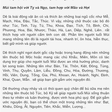
Mùi tam hội với Tỵ và Ngọ, tam hợp với Mão và Hợi
Dê là loài động vật ăn có và thích ăn những loại ngũ cốc như Mễ,
Mạch, Hòa, Đậu, Tắc, Thúc. Vì vậy, những chữ thuộc các bộ đó
như: Túc, Tinh, Túy, Tú, Thu, Khoa, Ðạo, Tích, Tô, Bỉnh, Chi,
Phương, Hoa, Bài, Nhược, Thảo, Hà, Lan, Diệp, Nghệ, Liên.. rất
thích hợp với người cấm tinh con dê. Phần lớn người tuổi Mùi
mang những tên đó là người tài hoa, nhanh trí, ôn hòa, hiền thục,
biết giữ mình và giúp người.
Dê thích nghỉ ngơi dưới gốc cây hoặc trong hang động nên những
tên thuộc bộ Mộc hoặc mang các chủ Khẩu, Miên, Môn có tác
dụng trợ giúp cho người tuổi Mùi được an nhà hưởng phúc, danh
lợi song toàn. Những tên như: Bản, Tài, Thôn, Kiệt, Ðông, Tùng,
Vinh, Thụ, Quyền, Lâm, Liễu, Đồng, Chu, Hòa, Ðường, Thương,
Hồi, Viên, Dung, Tổng, Gia, Phú, Khoan, An, Hoành, Nghi, Ðịnh,
Khai, Quan, Mẫn.. sẽ giúp bạn gữi gắm ước nguyện đó.
Dê thường chạy nhảy và có thói quen quỳ chân để bú sữa mẹ nên
những tên thuộc bộ Túc, bộ Kỷ sẽ giúp người tuổi Mùi sống thuận
theo tự nhiên và luân thường, được vinh hoa phú quý. Ðể gửi gắm
ước nguyện đó, bạn có thể chọn một trong những tên như: Bạt,
Khiêu, Dũng, Ắt, Nguyên, Tiên, Khắc, Miễn, Lượng...