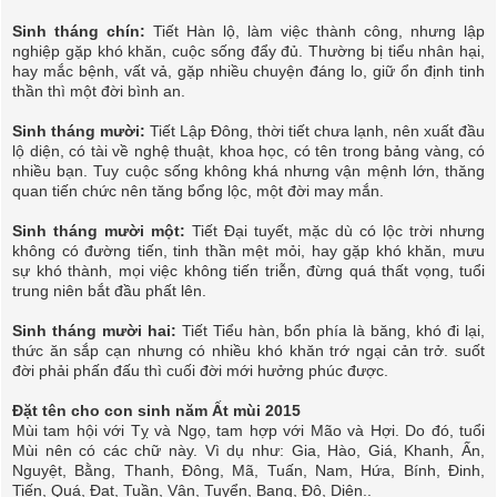
Sinh tháng chín:
Tiết Hàn lộ, làm việc thành công, nhưng lập
nghiệp gặp khó khăn, cuộc sống đẩy đủ. Thường bị tiểu nhân hại,
hay mắc bệnh, vất vả, gặp nhiều chuyện đáng lo, giữ ổn định tinh
thần thì một đời bình an.
Sinh tháng mười:
Tiết Lập Ðông, thời tiết chưa lạnh, nên xuất đầu
lộ diện, có tài về nghệ thuật, khoa học, có tên trong bảng vàng, có
nhiều bạn. Tuy cuộc sống không khá nhưng vận mệnh lớn, thăng
quan tiến chức nên tăng bổng lộc, một đời may mắn.
Sinh tháng mười một:
Tiết Ðại tuyết, mặc dù có lộc trời nhưng
không có đường tiến, tinh thần mệt mỏi, hay gặp khó khăn, mưu
sự khó thành, mọi việc không tiến triễn, đừng quá thất vọng, tuổi
trung niên bắt đầu phất lên.
Sinh tháng mười hai:
Tiết Tiểu hàn, bổn phía là băng, khó đi lại,
thức ăn sắp cạn nhưng có nhiều khó khăn trớ ngại cản trở. suốt
đời phải phấn đấu thì cuối đời mới hưởng phúc được.
Đặt tên cho con sinh năm Ất mùi 2015
Mùi tam hội với Tỵ và Ngọ, tam hợp với Mão và Hợi. Do đó, tuổi
Mùi nên có các chữ này. Vì dụ như: Gia, Hào, Giá, Khanh, Ấn,
Nguyệt, Bằng, Thanh, Ðông, Mã, Tuấn, Nam, Hứa, Bính, Ðinh,
Tiến, Quá, Ðạt, Tuần, Vận, Tuyển, Bang, Đô, Diên..