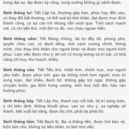
trong đại sự, lập được kỳ công, sung sướng không gì sánh được.
Sinh tháng tư:
Tiết Lập hạ, thường gặp hạn, phúc hay đến sau,
có thay đổi bất thường, có thể xoá bỏ khó khăn, đạt được mục đích
thành công, có sự cản trở nhung vẫn vượt qua. Tính cách mạnh
mẽ, có chí tiến thủ, một đời no đủ, con cháu ngoan hiền.
Sinh tháng năm:
Tiết Mang chũng, tài lợi đầy đủ, phong phú,
quyền chức cao, có đanh tiếng, tính cách cương chính, thông
minh, chịu thay khó khăn cho người khác và được mọi người kính
phục. Làm việc được như ý, lời nói có trọng lượng và trí tuệ, có khả
năng chỉ huy, thu hoạch nhiều.
Sinh tháng sáu
: Tiết Tiểu thử, nhiệt tình, chính trực, mọi người
yêu mến, được phúc trời, gan dạ thông minh hơn người, mưu trí
song toàn, đạt nhiều đanh lợi, không gặp trở ngại, không gặp
chuyện buồn, gia đình hưng vượng, vinh hoa một đời, hậu vận
hưởng phúc.
Sinh tháng bảy
: Tiết Lập thu, thanh cao nổi bật, tài trí song toàn,
ý chỉ kiên định, không khuất phục, vạn sự như ý, sự nghiệp sẽ
thành, kiệt xuất tài năng, được lộc trời, phát tài phát lộc.
Sinh tháng tám:
Tiết Bạch lộ, địa vị thăng tiến, được trời bảo vệ,
luôn làm chủ, không sợ tiểu nhân, tự làm mọi việc.