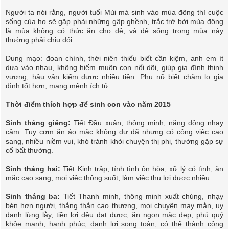
Người ta nói rằng, người tuổi Mùi mà sinh vào mùa đông thì cuộc
sống của họ sẽ gặp phải những gập ghềnh, trắc trở bởi mùa đông
là mùa không có thức ăn cho dê, và dê sống trong mùa này
thường phải chịu đói
Dung mạo: đoan chính, thời niên thiếu biết cần kiệm, anh em ít
dựa vào nhau, không hiếm muộn con nối dõi, giúp gia đình thịnh
vượng, hậu vận kiếm được nhiều tiền. Phụ nữ biết chăm lo gia
đình tốt hơn, mang mệnh ích tử.
Thời điểm thích hợp để sinh con vào năm 2015
Sinh tháng giêng:
Tiết Ðầu xuân, thông minh, năng động nhạy
cảm. Tuy cơm ăn áo mặc không dư dã nhưng có công việc cao
sang, nhiều niềm vui, khó tránh khỏi chuyện thị phi, thường gặp sự
cổ bất thường.
Sinh tháng hai:
Tiết Kinh trập, tính tình ôn hòa, xữ lý có tình, ăn
mặc cao sang, mọi việc thông suốt, làm việc thu lợi được nhiều.
Sinh tháng ba:
Tiết Thanh minh, thông minh xuất chúng, nhạy
bén hơn người, thẳng thắn cao thượng, mọi chuyện may mắn, uy
danh lừng lẫy, tiền lợi đều đạt được, ăn ngon mặc đẹp, phú quý
khỏe mạnh, hạnh phúc, danh lợi song toàn, có thể thành công