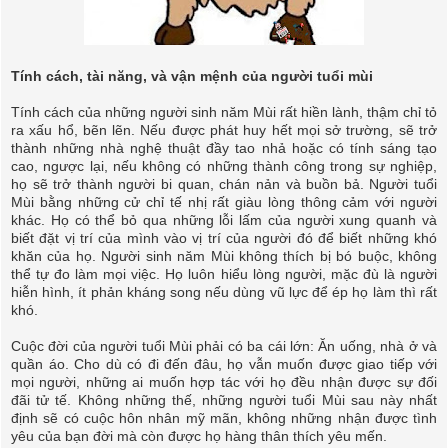
Tính cách, tài năng, và vận mệnh của người tuổi mùi
Tính cách của những người sinh năm Mùi rất hiền lành, thậm chỉ tỏ
ra xấu hổ, bẽn lẽn. Nếu được phát huy hết mọi sở trường, sẽ trở
thành những nhà nghệ thuật đầy tao nhả hoặc có tính sáng tạo
cao, ngược lại, nếu không có những thành công trong sự nghiệp,
họ sẽ trở thành người bi quan, chán nản và buồn bả. Người tuổi
Mùi bằng những cử chỉ tế nhị rất giàu lòng thông cảm với người
khác. Họ có thể bỏ qua những lỗi lấm của người xung quanh và
biết đặt vị trí của mình vào vị trí của người đó để biết những khó
khăn của họ. Người sinh năm Mùi không thích bị bó buộc, không
thể tự đo làm mọi việc. Họ luôn hiểu lòng người, mặc đù là người
hiễn hình, ít phản kháng song nếu dùng vũ lực để ép họ làm thì rất
khó.
Cuộc đời của người tuổi Mùi phải có ba cái lớn: Ăn uống, nhà ở và
quần áo. Cho dù có đi đến đâu, họ vẫn muốn được giao tiếp với
mọi người, những ai muốn hợp tác với họ đều nhận được sự đối
đãi tử tế. Không những thế, những người tuổi Mùi sau này nhất
định sẽ có cuộc hôn nhân mỹ mãn, không những nhận được tình
yêu của bạn đời mà còn được họ hàng thân thích yêu mến.