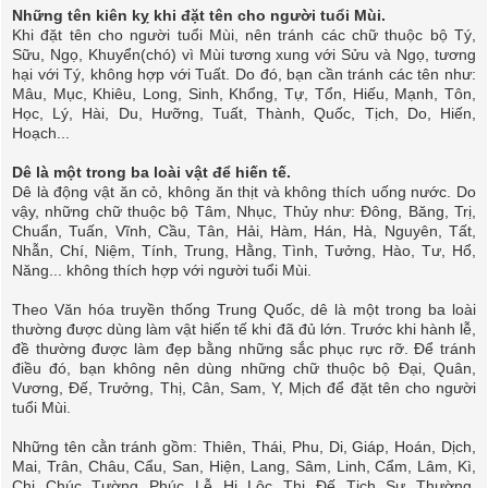
Những tên kiên kỵ khi đặt tên cho người tuổi Mùi.
Khi đặt tên cho người tuổi Mùi, nên tránh các chữ thuộc bộ Tý,
Sữu, Ngọ, Khuyển(chó) vì Mùi tương xung với Sửu và Ngọ, tương
hại với Tý, không hợp với Tuất. Do đó, bạn cần tránh các tên như:
Mâu, Mục, Khiêu, Long, Sinh, Khổng, Tự, Tổn, Hiếu, Mạnh, Tôn,
Học, Lý, Hài, Du, Hưỡng, Tuất, Thành, Quốc, Tịch, Do, Hiến,
Hoạch...
Dê là một trong ba loài vật để hiến tế.
Dê là động vật ăn cỏ, không ăn thịt và không thích uống nước. Do
vậy, những chữ thuộc bộ Tâm, Nhục, Thủy như: Ðông, Băng, Trị,
Chuẩn, Tuấn, Vĩnh, Cầu, Tân, Hải, Hàm, Hán, Hà, Nguyên, Tất,
Nhẫn, Chí, Niệm, Tính, Trung, Hằng, Tình, Tưởng, Hào, Tư, Hổ,
Năng... không thích hợp với người tuổi Mùi.
Theo Văn hóa truyền thống Trung Quốc, dê là một trong ba loài
thường được dùng làm vật hiến tế khi đã đủ lớn. Trước khi hành lễ,
đề thường được làm đẹp bằng những sắc phục rực rỡ. Ðể tránh
điều đó, bạn không nên dùng những chữ thuộc bộ Ðại, Quân,
Vương, Đế, Trưởng, Thị, Cân, Sam, Y, Mịch để đặt tên cho người
tuổi Mùi.
Những tên cằn tránh gồm: Thiên, Thái, Phu, Di, Giáp, Hoán, Dịch,
Mai, Trân, Châu, Cẩu, San, Hiện, Lang, Sâm, Linh, Cẩm, Lâm, Kì,
Chi, Chúc, Tường, Phúc, Lễ, Hi, Lộc, Thị, Ðế, Tịch, Sư, Thường,