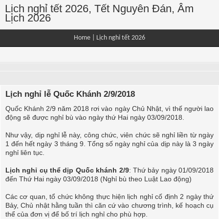
Lịch nghỉ tết 2026, Tết Nguyên Đán, Âm
Lịch 2026
Home
|
Lịch nghỉ tết 2026
Lịch nghỉ lễ Quốc Khánh 2/9/2018
Quốc Khánh 2/9 năm 2018 rơi vào ngày Chủ Nhật, vì thế người lao
động sẽ được nghỉ bù vào ngày thứ Hai ngày 03/09/2018.
Như vậy, dịp nghỉ lễ này, công chức, viên chức sẽ nghỉ liền từ ngày
1 đến hết ngày 3 tháng 9. Tổng số ngày nghỉ của dịp này là 3 ngày
nghỉ liên tục.
Lịch nghỉ cụ thể dịp Quốc khánh 2/9
: Thứ bảy ngày 01/09/2018
đến Thứ Hai ngày 03/09/2018 (Nghỉ bù theo Luật Lao động)
Các cơ quan, tổ chức không thực hiện lịch nghỉ cố định 2 ngày thứ
Bảy, Chủ nhật hằng tuần thì căn cứ vào chương trình, kế hoạch cụ
thể của đơn vị để bố trí lịch nghỉ cho phù hợp.