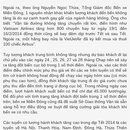
Ngoài ra, theo ông Nguyễn Ngọc Thừa, Tổng Giám đốc Bến xe
Miền Đông, 1 nguyên nhân khác khiến lượng khách đến bến không
tăng là do sự cạnh tranh gay gắt của ngành hàng không. Ông cho
biết: “Vận tải đường không tăng chuyến rất lớn, điển hình như
Vietnam Airlines tăng hơn 800 chuyến bay từ ngày 19/1 đến
16/2/2014 đồng thời cũng sẽ bay đêm dịp trước Tết và sau Tết.
Ngoài ra, một hãng bay nữa là VietJetAir đã ký kết mua và thuê
100 chiếc Airbus”.
Tuy lượng khách trung bình không tăng nhưng dự báo khách đi lại
chủ yếu vào các ngày 24 , 25, 26, 27 và 28 tháng Chạp nên sẽ xảy
ra tăng đột biến cục bộ trong 1 số thời điểm. Ngoài ra, vào các thời
điểm điều chỉnh mức phụ thu giá vé thì các xe trên tuyến có thể sẽ
tìm cớ tránh không hoạt động để chạy vào ngày hôm sau (có mức
phụ thu cao hơn), đồng thời khách tập trung đi do giá cước chưa
phụ thu dẫn đến tình trạng ứ đọng cục bộ. Trong những ngày cao
điểm, lượt hành khách xuất bến có thể chỉ đạt 45.000 lượt/ngày.
Để đối phó với tình trạng tăng khách đột biến trong 1 số thời điểm
trên, bến xe Miền Đông cũng đã đề xuất Sở Giao thông Vận tải sẵn
sàng hỗ trợ điều động xe buýt để tăng cường giải tỏa khách khi
bến xe có nhu cầu.
Các tuyến có lượng hành khách tăng cao trong dịp Tết 2014 là các
tuyến về Hà Nội, Thanh Hóa, Nam Định, Đông Hà, Thừa Thiên