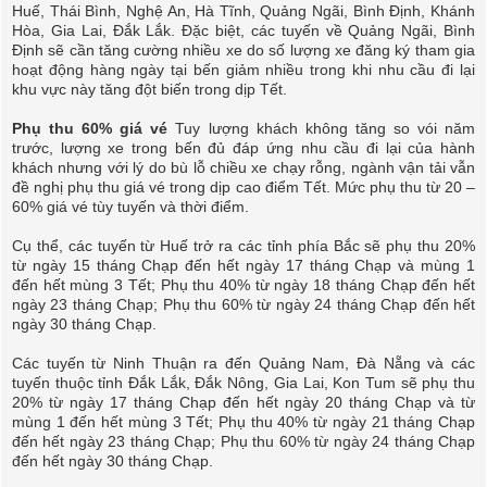
Huế, Thái Bình, Nghệ An, Hà Tĩnh, Quảng Ngãi, Bình Định, Khánh
Hòa, Gia Lai, Đắk Lắk. Đặc biệt, các tuyến về Quảng Ngãi, Bình
Định sẽ cần tăng cường nhiều xe do số lượng xe đăng ký tham gia
hoạt động hàng ngày tại bến giảm nhiều trong khi nhu cầu đi lại
khu vực này tăng đột biến trong dịp Tết.
Phụ thu 60% giá vé
Tuy lượng khách không tăng so vói năm
trước, lượng xe trong bến đủ đáp ứng nhu cầu đi lại của hành
khách nhưng với lý do bù lỗ chiều xe chạy rỗng, ngành vận tải vẫn
đề nghị phụ thu giá vé trong dịp cao điểm Tết. Mức phụ thu từ 20 –
60% giá vé tùy tuyến và thời điểm.
Cụ thể, các tuyến từ Huế trở ra các tỉnh phía Bắc sẽ phụ thu 20%
từ ngày 15 tháng Chạp đến hết ngày 17 tháng Chạp và mùng 1
đến hết mùng 3 Tết; Phụ thu 40% từ ngày 18 tháng Chạp đến hết
ngày 23 tháng Chạp; Phụ thu 60% từ ngày 24 tháng Chạp đến hết
ngày 30 tháng Chạp.
Các tuyến từ Ninh Thuận ra đến Quảng Nam, Đà Nẵng và các
tuyến thuộc tỉnh Đắk Lắk, Đắk Nông, Gia Lai, Kon Tum sẽ phụ thu
20% từ ngày 17 tháng Chạp đến hết ngày 20 tháng Chạp và từ
mùng 1 đến hết mùng 3 Tết; Phụ thu 40% từ ngày 21 tháng Chạp
đến hết ngày 23 tháng Chạp; Phụ thu 60% từ ngày 24 tháng Chạp
đến hết ngày 30 tháng Chạp.