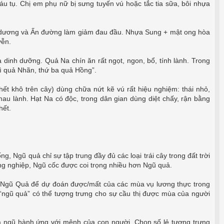
 tụ. Chị em phụ nữ bị sưng tuyến vú hoặc tắc tia sữa, bôi nhựa
i dương và Ấn đường làm giảm đau đầu. Nhựa Sung + mật ong hòa
yễn.
inh dưỡng. Quả Na chín ăn rất ngọt, ngon, bổ, tính lành. Trong
hì quả Nhãn, thứ ba quả Hồng”.
hết khô trên cây) dùng chữa nứt kẽ vú rất hiệu nghiệm: thái nhỏ,
mau lành. Hạt Na có độc, trong dân gian dùng diệt chấy, rận bằng
hết.
, Ngũ quả chỉ sự tập trung đầy đủ các loại trái cây trong đất trời
g nghiệp, Ngũ cốc được coi trọng nhiều hơn Ngũ quả.
n Ngũ Quả để dự đoán được/mất của các mùa vụ lương thực trong
, “ngũ quả” có thể tượng trưng cho sự cầu thị được mùa của người
à ngũ hành ứng với mệnh của con người. Chọn số lẻ tượng trưng