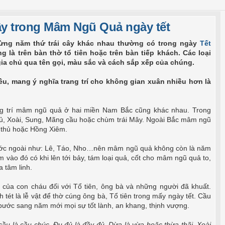
 cây trong Mâm Ngũ Quả ngày tết
ừng năm thứ trái cây khác nhau thường có trong ngày
Tết
 là trên bàn thờ tổ tiên hoặc trên bàn tiếp khách. Các loại
gia chủ qua tên gọi, màu sắc và cách sắp xếp của chúng.
ều, mang ý nghĩa trang trí cho không gian xuân nhiều hơn là
ang trí mâm ngũ quả ở hai miền Nam Bắc cũng khác nhau. Trong
, Xoài, Sung, Mãng cầu hoặc chùm trái Mây. Ngoài Bắc mâm ngũ
 thủ hoặc Hồng Xiêm.
nước ngoài như: Lê, Táo, Nho…nên mâm ngũ quả không còn là năm
 vào đó có khi lên tới bảy, tám loại quả, cốt cho mâm ngũ quả to,
 tâm linh.
h của con cháu đối với Tổ tiên, ông bà và những người đã khuất.
ét là lễ vật để thờ cúng ông bà, Tổ tiên trong mấy ngày tết. Cầu
bước sang năm mới mọi sự tốt lành, an khang, thịnh vượng.
u là cầu chúc, Đu đủ là đầy đủ, Dừa là vừa hoặc thừa thãi, Xoài