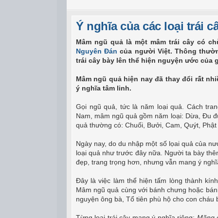
Ý nghĩa của các loại trái
Mâm ngũ quả là một mâm trái cây có ch
Nguyên Đán
của người Việt. Thông thường
trái cây bày lên thể hiện nguyện ước của 
Mâm ngũ quả hiện nay đã thay đổi rất nhi
ý nghĩa tâm linh.
Gọi ngũ quả, tức là năm loại quả. Cách tr
Nam, mâm ngũ quả gồm năm loại: Dừa, Đu đủ
quả thường có: Chuối, Bưởi, Cam, Quýt, Phật
Ngày nay, do du nhập một số lọai quả của 
loại quả như trước đây nữa. Người ta bày thêm
đẹp, trang trọng hơn, nhưng vẫn mang ý nghĩa
Đây là việc làm thể hiện tấm lòng thành kín
Mâm ngũ quả cùng với bánh chưng hoặc bánh t
nguyện ông bà, Tổ tiên phù hộ cho con cháu 
Từng loại trái cây mang ý nghĩa riêng:
Mãng cầ