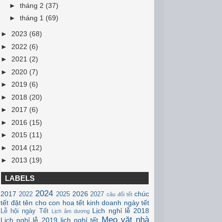
►
tháng 2
(37)
►
tháng 1
(69)
►
2023
(68)
►
2022
(6)
►
2021
(2)
►
2020
(7)
►
2019
(6)
►
2018
(20)
►
2017
(6)
►
2016
(15)
►
2015
(11)
►
2014
(12)
►
2013
(19)
LABELS
2024
2017
2026
chúc
2022
2025
2027
câu đối tết
tết
đặt tên cho con
hoa tết
kinh doanh ngày tết
Lịch nghỉ lễ 2018
Lễ hội ngày Tết
Lịch âm dương
Mẹo vặt nhà
Lịch nghỉ lễ 2019
lịch nghỉ tết