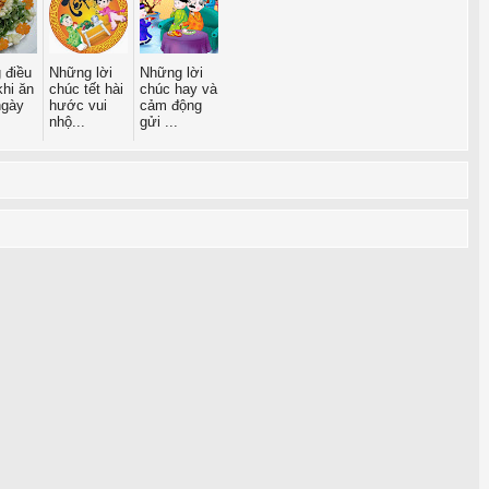
 điều
Những lời
Những lời
khi ăn
chúc tết hài
chúc hay và
ngày
hước vui
cảm động
nhộ...
gửi ...