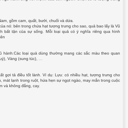
am, gồm cam, quất, bưởi, chuối và dứa.
ủa nó: bên trong chứa hạt tượng trưng cho sao, quả bao lấy là Vũ
sinh bất tận của sự sống. Mỗi loại quả có ý nghĩa riêng qua hình
tên
ũ hành.Các loại quả dùng thường mang các sắc màu theo quan
ý), Vàng (sung túc), …
t gợi tả điều tốt lành. Ví dụ: Lựu: có nhiều hạt, tượng trưng cho
n, mát lạnh trong ruột, hứa hẹn sự ngọt ngào, may mắn trong cuộc
ơm và không đắng, cay.