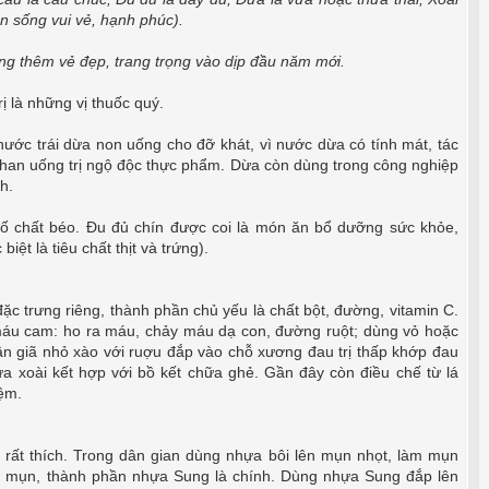
ần sống vui vẻ, hạnh phúc).
ng thêm vẻ đẹp, trang trọng vào dịp đầu năm mới.
ị là những vị thuốc quý.
ước trái dừa non uống cho đỡ khát, vì nước dừa có tính mát, tác
h than uống trị ngộ độc thực phẩm. Dừa còn dùng trong công nghiệp
h.
số chất béo. Đu đủ chín được coi là món ăn bổ dưỡng sức khỏe,
iệt là tiêu chất thịt và trứng).
 đặc trưng riêng, thành phần chủ yếu là chất bột, đường, vitamin C.
máu cam: ho ra máu, chảy máu dạ con, đường ruột; dùng vỏ hoặc
ân giã nhỏ xào với ruợu đắp vào chỗ xương đau trị thấp khớp đau
a xoài kết hợp với bồ kết chữa ghẻ. Gần đây còn điều chế từ lá
iệm.
 rất thích. Trong dân gian dùng nhựa bôi lên mụn nhọt, làm mụn
án mụn, thành phần nhựa Sung là chính. Dùng nhựa Sung đắp lên