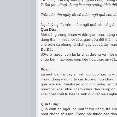
là Sài (ăn uống). Sung là sung sướng (tinh th
Trên bàn thờ ngày tết có mâm ngũ quả còn tă
Ngoài ý nghĩa trên, mâm ngũ quả còn có giá tr
Quả Dừa:
Mới dùng trong phạm vi dân gian như: dùng n
dụng thanh nhiệt, lợi tiểu; gáo dừa đốt thàn
chế biến xà phòng, là chất gây bọt và tẩy mạn
Đu Đủ:
80% là nước, còn lại là chất đường và một 
chữa bệnh táo bón, giúp tiêu hóa thức ăn (đặc b
Xoài:
Là một lọai trái cây ăn rất ngon, có hương vị
Trong đông y dùng trị các trường hợp chảy 
quả xoài nấu thành cao lỏng cho uống, vỏ th
nhức; vỏ xoài nhai ngậm chữa đau răng; nhự
xoài họat chất trị heeps sinh dục rất hiệu ngh
Quả Sung:
Quả chín ăn ngọt, có mùi thơm riêng, trẻ em
nhọt chóng tiêu tan. Trong bài thuốc cao d