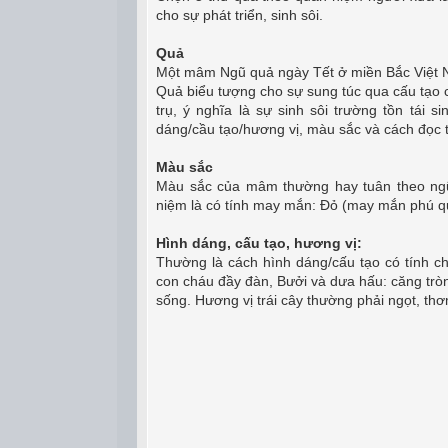
cho sự phát triển, sinh sôi.
Quả
Một mâm Ngũ quả ngày Tết ở miền Bắc Việt N
Quả biểu tượng cho sự sung túc qua cấu tạo c
trụ, ý nghĩa là sự sinh sôi trường tồn tái 
dáng/cầu tạo/hương vị, màu sắc và cách đọc 
Màu sắc
Màu sắc của mâm thường hay tuân theo ng
niệm là có tính may mắn: Đỏ (may mắn phú qu
Hình dáng, cấu tạo, hương vị:
Thường là cách hình dáng/cấu tạo có tính chấ
con cháu đầy đàn, Bưởi và dưa hấu: căng trò
sống. Hương vị trái cây thường phải ngọt, th