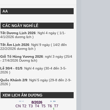
AA
CÁC NGÀY NGHỈ LỄ
Tết Dương Lịch 2026
: Nghỉ 4 ngày ( 1/1-
4/1/2026 dương lịch )
Tết Âm Lịch 2026
: Nghỉ 9 ngày ( 14/2 đến
22/2/2026 dương lịch )
Giỗ Tổ Hùng Vương 2026
: nghỉ 3 ngày (25/4
- 27/4/2026 Dương lịch)
Lễ 30/4 - 01/5
: Nghỉ 4 ngày (30-4 đến 3-5-
2026 )
Quốc Khánh 2/9
: Nghỉ 5 ngày (29-8 đến 2-9-
2026 )
XEM LỊCH ÂM DƯƠNG
<<
<
8/2026
>
>>
CN
T2
T3
T4
T5
T6
T7
1