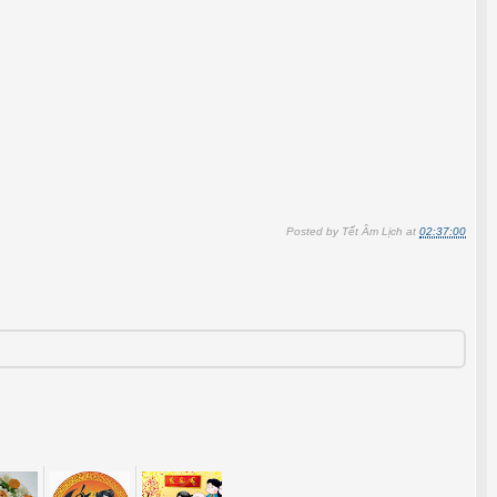
Posted by
Tết Âm Lịch
at
02:37:00