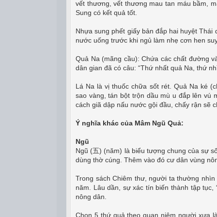
vết thương, vết thương mau tan máu bầm, máu
Sung có kết quả tốt.
Nhựa sung phết giấy bản đắp hai huyệt Thá
nước uống trước khi ngủ làm nhẹ cơn hen su
Quả Na (mãng cầu): Chứa các chất đường và d
dân gian đã có câu: “Thứ nhất quả Na, thứ n
Lá Na là vị thuốc chữa sốt rét. Quả Na ké (c
sao vàng, tán bột trộn dầu mù u đắp lên vú 
cách giã dập nấu nước gội đầu, chấy rận sẽ c
Ý nghĩa khác của Mâm Ngũ Quả:
Ngũ
Ngũ (五) (năm) là biểu tượng chung của sự sống
dùng thờ cúng. Thêm vào đó cư dân vùng nôn
Trong sách Chiêm thư, người ta thường nhì
năm. Lâu dần, sự xác tín biến thành tập tục
nông dân.
Chọn 5 thứ quả theo quan niệm người xưa l