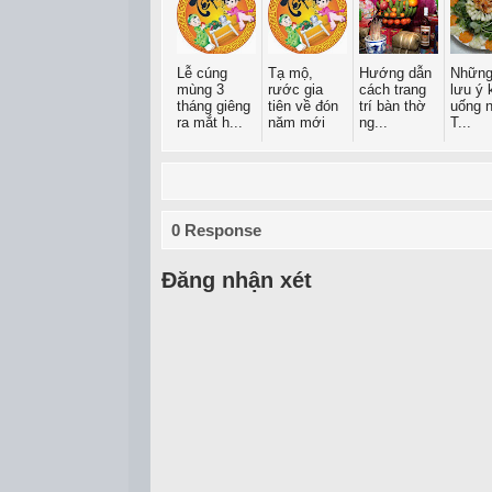
Lễ cúng
Tạ mộ,
Hướng dẫn
Những
mùng 3
rước gia
cách trang
lưu ý 
tháng giêng
tiên về đón
trí bàn thờ
uống 
ra mắt h...
năm mới
ng...
T...
0 Response
Đăng nhận xét