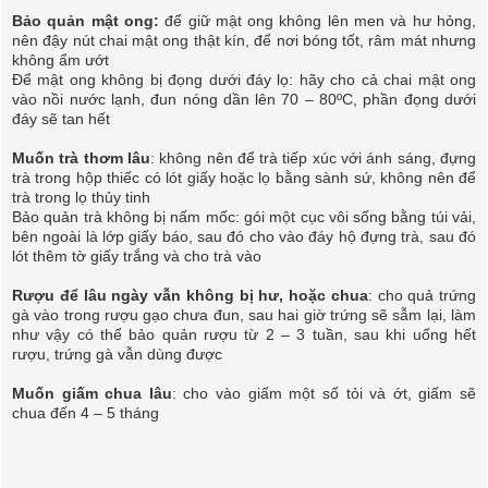
Bảo quản mật ong:
để giữ mật ong không lên men và hư hỏng,
nên đậy nút chai mật ong thật kín, để nơi bóng tốt, râm mát nhưng
không ẩm ướt
Để mật ong không bị đọng dưới đáy lọ: hãy cho cả chai mật ong
vào nồi nước lạnh, đun nóng dần lên 70 – 80ºC, phần đọng dưới
đáy sẽ tan hết
Muốn trà thơm lâu
: không nên để trà tiếp xúc với ánh sáng, đựng
trà trong hộp thiếc có lót giấy hoặc lọ bằng sành sứ, không nên để
trà trong lọ thủy tinh
Bảo quản trà không bị nấm mốc: gói một cục vôi sống bằng túi vải,
bên ngoài là lớp giấy báo, sau đó cho vào đáy hộ đựng trà, sau đó
lót thêm tờ giấy trắng và cho trà vào
Rượu để lâu ngày vẫn không bị hư, hoặc chua
: cho quả trứng
gà vào trong rượu gạo chưa đun, sau hai giờ trứng sẽ sẫm lại, làm
như vậy có thể bảo quản rượu từ 2 – 3 tuần, sau khi uống hết
rượu, trứng gà vẫn dùng được
Muốn giấm chua lâu
: cho vào giấm một số tỏi và ớt, giấm sẽ
chua đến 4 – 5 tháng