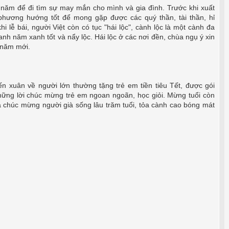
u năm để đi tìm sự may mắn cho mình và gia đình. Trước khi xuất
 phương hướng tốt để mong gặp được các quý thần, tài thần, hỉ
i lễ bái, người Việt còn có tục "hái lộc", cành lộc là một cành đa
anh năm xanh tốt và nẩy lộc. Hái lộc ở các nơi đền, chùa ngụ ý xin
 năm mới.
ến xuân về người lớn thường tặng trẻ em tiền tiêu Tết, được gói
hững lời chúc mừng trẻ em ngoan ngoãn, học giỏi. Mừng tuổi còn
 chúc mừng người già sống lâu trăm tuổi, tỏa cành cao bóng mát