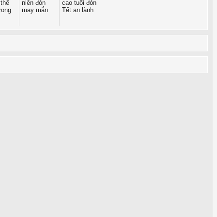
thể
niên đón
cao tuổi đón
trong
may mắn
Tết an lành
.