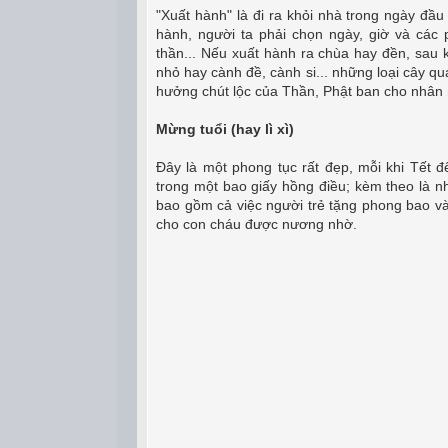
"Xuất hành" là đi ra khỏi nhà trong ngày đầ
hành, người ta phải chọn ngày, giờ và các
thần... Nếu xuất hành ra chùa hay đền, sau kh
nhỏ hay cành đề, cành si... những loại cây qu
hưởng chút lộc của Thần, Phật ban cho nhân
Mừng tuổi (hay lì xì)
Đây là một phong tục rất đẹp, mỗi khi Tết đ
trong một bao giấy hồng điều; kèm theo là n
bao gồm cả việc người trẻ tặng phong bao và
cho con cháu được nương nhờ.