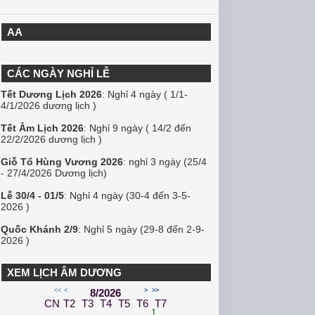
AA
CÁC NGÀY NGHỈ LỄ
Tết Dương Lịch 2026
: Nghỉ 4 ngày ( 1/1-
4/1/2026 dương lịch )
Tết Âm Lịch 2026
: Nghỉ 9 ngày ( 14/2 đến
22/2/2026 dương lịch )
Giỗ Tổ Hùng Vương 2026
: nghỉ 3 ngày (25/4
- 27/4/2026 Dương lịch)
Lễ 30/4 - 01/5
: Nghỉ 4 ngày (30-4 đến 3-5-
2026 )
Quốc Khánh 2/9
: Nghỉ 5 ngày (29-8 đến 2-9-
2026 )
XEM LỊCH ÂM DƯƠNG
<<
<
8/2026
>
>>
CN
T2
T3
T4
T5
T6
T7
1