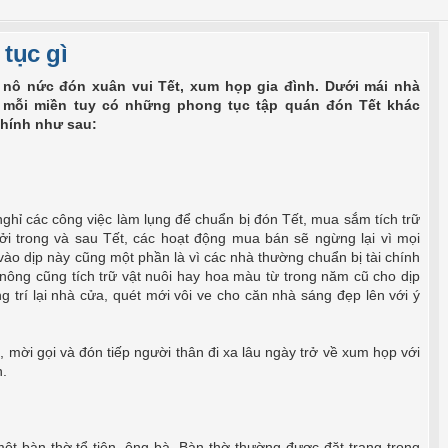
ục gì
i nô nức đón xuân vui Tết, xum họp gia đình. Dưới mái nhà
 mỗi miền tuy có những phong tục tập quán đón Tết khác
chính như sau:
nghỉ các công việc làm lụng để chuẩn bị đón Tết, mua sắm tích trữ
i trong và sau Tết, các hoạt động mua bán sẽ ngừng lại vì mọi
ào dịp này cũng một phần là vì các nhà thường chuẩn bị tài chính
ông cũng tích trữ vật nuôi hay hoa màu từ trong năm cũ cho dịp
g trí lại nhà cửa, quét mới vôi ve cho căn nhà sáng đẹp lên với ý
, mời gọi và đón tiếp người thân đi xa lâu ngày trở về xum họp với
n.
ột bàn thờ tổ tiên, ông bà. Bàn thờ thường được đặt trang trọng