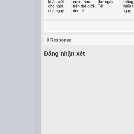
khác biệt
nước nào
thờ ngày
không 
cho ngôi
trên thế giới
Tết
thiếu 
nhà ngày ...
đón tế...
ngày..
0 Response
Đăng nhận xét