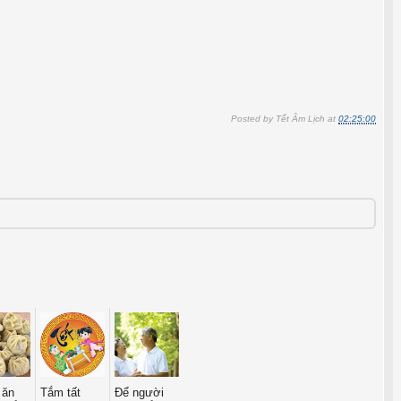
Posted by
Tết Âm Lịch
at
02:25:00
 ăn
Tắm tất
Ðể người