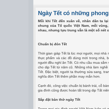
Ngày Tết có những phong t
Mỗi khi Tết đến xuân về, nhân dân ta lạ
chung của Tổ quốc Việt Nam, mỗi vùng,
nhau, nhưng tựu trung vẫn là một số nét 
Chuẩn bị đón Tết
Thời gian giáp Tết là lúc mọi người, mọi nhà 
thực phẩm và các đồ dùng mới trong nhà, bở
người đều nghỉ ăn Tết. Có nhu cầu mua sắm v
cho dịp Tết từ năm cũ. Những nhà làm nghề n
Tết. Đặc biệt, người ta thường sửa sang, tran
nghĩa đón Tết thêm phần may mắn hơn.
Cạnh đó, công việc chuẩn bị bánh trái, cỗ bàn
gia đình cũng được hoàn tất trong dịp Tất niê
Sắp đặt bàn thờ ngày Tết
Trong mọi gia đình người Việt Nam luôn có m