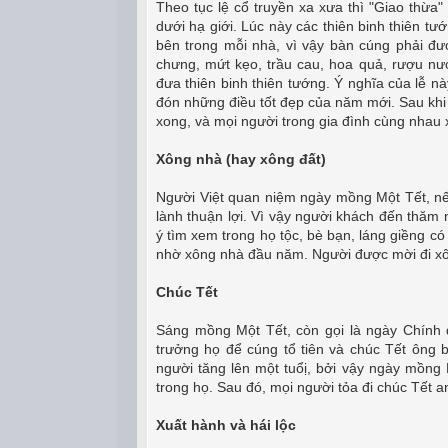
Theo tục lệ cổ truyền xa xưa thì "Giao thừa"
dưới hạ giới. Lúc này các thiên binh thiên tư
bên trong mỗi nhà, vì vậy bàn cúng phải đ
chưng, mứt kẹo, trầu cau, hoa quả, rượu nư
đưa thiên binh thiên tướng. Ý nghĩa của lễ 
đón những điều tốt đẹp của năm mới. Sau khi c
xong, và mọi người trong gia đình cùng nhau
Xông nhà (hay xông đất)
Người Việt quan niệm ngày mồng Một Tết, nế
lành thuận lợi. Vì vậy người khách đến thăm 
ý tìm xem trong họ tộc, bè bạn, láng giềng có
nhờ xông nhà đầu năm. Người được mời đi xôn
Chúc Tết
Sáng mồng Một Tết, còn gọi là ngày Chính 
trưởng họ để cúng tổ tiên và chúc Tết ông 
người tăng lên một tuổị, bởi vậy ngày mồng 
trong họ. Sau đó, mọi người tỏa đi chúc Tết
Xuất hành và hái lộc