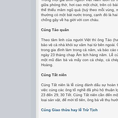
giữa phòng thờ, hơi cao một chút, trên có bà
thể thiếu mâm ngũ quả (tuỳ theo mỗi vùng, m
thường có một bát nước trong, cạnh đó là hai 
chống gậy về hạ giới với con cháu.
Cúng Táo quân
Theo tâm linh của người Việt thì ông Táo (ha
bảo vệ cả nhà khỏi sự xâm hại từ bên ngoài. 
trong gia đình làm trong cả năm, và báo cáo
ngày 23 tháng chạp Âm lịch hàng năm. Lễ c
một mũ đàn bà và mấy con cá chép, cá ché
Hoàng.
Cúng Tất niên
Cúng Tất niên là lễ cúng đánh dấu sự hoàn 
việc cúng các ông tổ nghề đã phù hộ thuận l
23 đến 29, 30 Tết. Cúng Tất niên cần đến mộ
loại sản vật, để mời tổ tiên, ông bà về thụ 
Cúng Giao thừa hay lễ Trừ Tịch