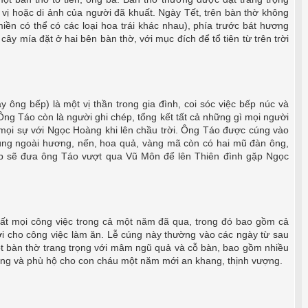
i vị hoặc di ảnh của người đã khuất. Ngày Tết, trên bàn thờ không
iền có thể có các loại hoa trái khác nhau), phía trước bát hương
cây mía đặt ở hai bên bàn thờ, với mục đích để tổ tiên từ trên trời
y ông bếp) là một vị thần trong gia đình, coi sóc việc bếp núc và
Ông Táo còn là người ghi chép, tổng kết tất cả những gì mọi người
 mọi sự với Ngọc Hoàng khi lên chầu trời. Ông Táo được cúng vào
úng ngoài hương, nến, hoa quả, vàng mã còn có hai mũ đàn ông,
p sẽ đưa ông Táo vượt qua Vũ Môn để lên Thiên đình gặp Ngọc
tất mọi công việc trong cả một năm đã qua, trong đó bao gồm cả
ợi cho công việc làm ăn. Lễ cúng này thường vào các ngày từ sau
t bàn thờ trang trọng với mâm ngũ quả và cỗ bàn, bao gồm nhiều
hưởng và phù hộ cho con cháu một năm mới an khang, thịnh vượng.