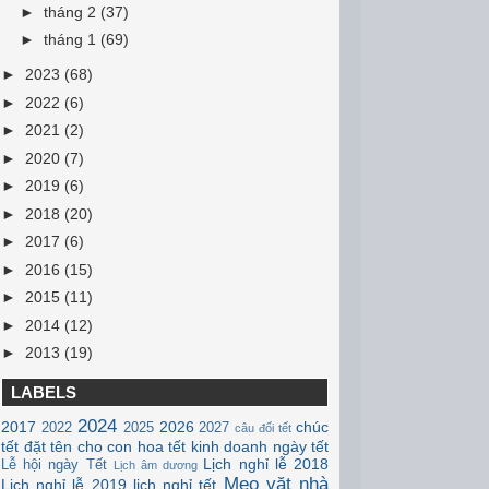
►
tháng 2
(37)
►
tháng 1
(69)
►
2023
(68)
►
2022
(6)
►
2021
(2)
►
2020
(7)
►
2019
(6)
►
2018
(20)
►
2017
(6)
►
2016
(15)
►
2015
(11)
►
2014
(12)
►
2013
(19)
LABELS
2024
2017
2026
chúc
2022
2025
2027
câu đối tết
tết
đặt tên cho con
hoa tết
kinh doanh ngày tết
Lịch nghỉ lễ 2018
Lễ hội ngày Tết
Lịch âm dương
Mẹo vặt nhà
Lịch nghỉ lễ 2019
lịch nghỉ tết