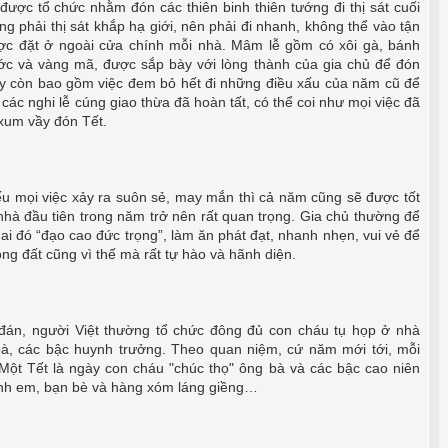
 được tổ chức nhằm đón các thiên binh thiên tướng đi thị sát cuối
ớng phải thị sát khắp hạ giới, nên phải đi nhanh, không thể vào tận
ược đặt ở ngoài cửa chính mỗi nhà. Mâm lễ gồm có xôi gà, bánh
ớc và vàng mã, được sắp bày với lòng thành của gia chủ để đón
này còn bao gồm việc đem bỏ hết đi những điều xấu của năm cũ để
ác nghi lễ cúng giao thừa đã hoàn tất, có thể coi như mọi việc đã
 xum vầy đón Tết.
u mọi việc xảy ra suôn sẻ, may mắn thì cả năm cũng sẽ được tốt
nhà đầu tiên trong năm trở nên rất quan trọng. Gia chủ thường để
 ai đó “đạo cao đức trọng”, làm ăn phát đạt, nhanh nhẹn, vui vẻ để
g đất cũng vì thế mà rất tự hào và hãnh diện.
đán, người Việt thường tổ chức đông đủ con cháu tụ họp ở nhà
bà, các bậc huynh trưởng. Theo quan niệm, cứ năm mới tới, mỗi
Một Tết là ngày con cháu "chúc thọ" ông bà và các bậc cao niên
 anh em, bạn bè và hàng xóm láng giềng…