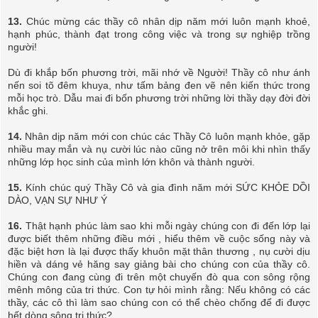
13.
Chúc mừng các thầy cô nhân dịp năm mới luôn mạnh khoẻ,
hạnh phúc, thành đạt trong công việc và trong sự nghiệp trồng
người!
Dù đi khắp bốn phương trời, mãi nhớ về Người! Thầy cô như ánh
nến soi tõ đêm khuya, như tấm bảng đen vẽ nên kiến thức trong
mỗi học trò. Dẫu mai đi bốn phương trời những lời thầy dạy đời đời
khắc ghi.
14.
Nhân dịp năm mới con chúc các Thầy Cô luôn mạnh khỏe, gặp
nhiều may mắn và nụ cười lúc nào cũng nở trên môi khi nhìn thấy
những lớp học sinh của mình lớn khôn và thành người.
15.
Kính chúc quý Thầy Cô và gia đình năm mới SỨC KHỎE DỒI
DÀO, VẠN SỰ NHƯ Ý
16.
Thật hạnh phúc làm sao khi mỗi ngày chúng con đi đến lớp lại
được biết thêm những điều mới , hiểu thêm về cuộc sống này và
đặc biệt hơn là lại được thấy khuôn mặt thân thương , nụ cười dịu
hiền và dáng vẻ hăng say giảng bài cho chúng con của thầy cô.
Chúng con đang cùng đi trên một chuyến đò qua con sông rộng
mênh mông của tri thức. Con tự hỏi mình rằng: Nếu không có các
thầy, các cô thì làm sao chúng con có thể chèo chống để đi được
hết dòng sông tri thức?