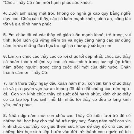
“Chúc Thầy Cô năm mới hạnh phúc sức khỏe”.
4.
Dưới ánh sáng mặt trời, không có nghề gì cao quý bằng nghề
dạy học. Chúc các thầy, các cô luôn mạnh khỏe, bình an, công tác
tốt và gia đình hạnh phúc.
5.
Em chúc tất cả các thầy cô giáo luôn mạnh khoẻ, trẻ trung, vui
tính, luôn luôn giữ vững niềm tin và ngày càng nâng cao sự dũng
cảm trước những đứa học trò nghịch như quỷ sứ bọn em.
6.
Em xin chúc các thầy các cô lời chúc tốt đẹp nhất. chúc các thầy
cô hoàn thành nhiệm vụ cao cả của mình trong sự nghiệp trăm
năm trồng người, trong công cuộc đổi mới của đất nước. Chân
thành cám ơn Thầy Cô.
7.
Kính thưa thầy, ngày đầu xuân năm mới, con xin kính chúc thày
cô và gia quyến vạn sự an khang để dẫn dắt chúng con nên ngư­
ời. Con xin kính chúc thầy cô suốt đời hạnh phúc, kính chúc thầy
cô có lớp lớp học sinh mỗi khi nhắc tới thầy cô đều tỏ lòng kính
yêu, mến phục.
8.
Nhân dịp năm mới con chúc các Thầy Cô luôn tươi trẻ để có
những bài học hay cho thế hệ trẻ ngày nay. Sang năm mới con xin
kính chúc các thầy cô giáo thêm sức khỏe để dạy dỗ cho các em
những lứa học sinh tiếp bước vào đời trở thành con người có ích