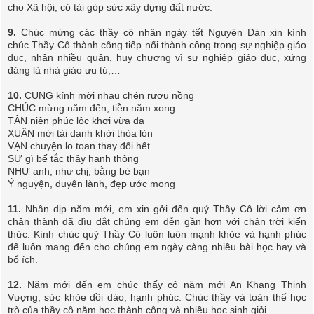
cho Xã hội, có tài góp sức xây dựng đất nước.
9.
Chúc mừng các thầy cô nhân ngày tết Nguyên Đán xin kính
chúc Thầy Cô thành công tiếp nối thành công trong sự nghiệp giáo
dục, nhận nhiều quân, huy chương vì sự nghiệp giáo dục, xứng
đáng là nhà giáo ưu tú,…
10.
CUNG kính mời nhau chén rượu nồng
CHÚC mừng năm đến, tiễn năm xong
TÂN niên phúc lộc khơi vừa dạ
XUÂN mới tài danh khởi thỏa lòn
VẠN chuyện lo toan thay đổi hết
SỰ gì bế tắc thảy hanh thông
NHƯ anh, như chị, bằng bè bạn
Ý nguyện, duyên lành, đẹp ước mong
11.
Nhân dịp năm mới, em xin gởi đến quý Thầy Cô lời cảm ơn
chân thành đã dìu dắt chúng em đễn gần hơn với chân trời kiến
thức. Kính chúc quý Thầy Cô luôn luôn mạnh khỏe và hạnh phúc
để luôn mang đến cho chúng em ngày càng nhiều bài học hay và
bổ ích.
12.
Năm mới đến em chúc thấy cô năm mới An Khang Thịnh
Vượng, sức khỏe dồi dào, hạnh phúc. Chúc thầy và toàn thể học
trò của thầy cô năm học thành công và nhiều học sinh giỏi.