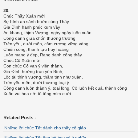
20.
Chúc Thầy Xuân mới
Sự bình an sánh bước cùng Thầy
Gia Đình hạnh phúc xum vầy
An khang, thịnh Vượng, ngày ngày luôn xuân
Công danh giữa chốn thương trường
Trên yêu, dưới mến, cầm cương vững vàng
Chiến công, thành tựu huy hoàng
Luôn mang ý đẹp, Rạng danh công thầy
Chúc Cô Xuân mới
Con chúc Cô vạn ý viên thành,
Gia Đình hưởng trọn yên Bình,
Lộc tài thịnh vượng, thắm tình như xuân,
Trên yêu mến, dưới thương toại ý.
Công danh luôn thành ý, toại lòng, Cô luôn kết quả, thành công
Xuân vui hoa nở, tổ tông mỉm cười.
Related Posts :
Những lời chúc Tết dành cho thầy cô giáo
Những lời chúc Tết ông bà hay và ý nghĩa