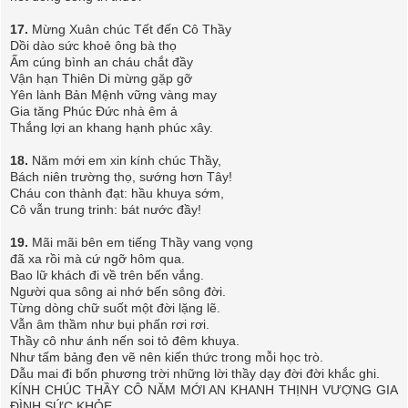
17.
Mừng Xuân chúc Tết đến Cô Thầy
Dồi dào sức khoẻ ông bà thọ
Ấm cúng bình an cháu chắt đầy
Vận hạn Thiên Di mừng gặp gỡ
Yên lành Bản Mệnh vững vàng may
Gia tăng Phúc Đức nhà êm ả
Thắng lợi an khang hạnh phúc xây.
18.
Năm mới em xin kính chúc Thầy,
Bách niên trường thọ, sướng hơn Tây!
Cháu con thành đạt: hầu khuya sớm,
Cô vẫn trung trinh: bát nước đầy!
19.
Mãi mãi bên em tiếng Thầy vang vọng
đã xa rồi mà cứ ngỡ hôm qua.
Bao lữ khách đi về trên bến vắng.
Người qua sông ai nhớ bến sông đời.
Từng dòng chữ suốt một đời lặng lẽ.
Vẫn âm thầm như bụi phấn rơi rơi.
Thầy cô như ánh nến soi tỏ đêm khuya.
Như tấm bảng đen vẽ nên kiến thức trong mỗi học trò.
Dẫu mai đi bốn phương trời những lời thầy dạy đời đời khắc ghi.
KÍNH CHÚC THẦY CÔ NĂM MỚI AN KHANH THỊNH VƯỢNG GIA
ĐÌNH SỨC KHỎE