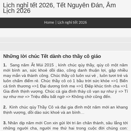
Lịch nghỉ tết 2026, Tết Nguyên Đán, Âm
Lịch 2026
Home
|
Lịch nghỉ tết 2026
Những lời chúc Tết dành cho thầy cô giáo
1.
Sang năm Ất Mùi 2015 , kính chúc qúy thầy, qúy cô một năm
mới bình an, sức khoẻ dồi dào, công danh thuận lợi, gặp nhiều
may mắn và thành công. Chúc thầy cô luôn vui vẻ , luôn tươi trẻ và
luôn chấm điểm rẻ. Chúc thầy cô có 1 bầu trời sức khỏe =>1 Biển
cả tình thương =>1 Đại dương tình mẹ =>1 Điệp khúc tình cha =>1
Gia đình thịnh vượng. Chúc cả gia đình thày cô vạn sự như ý => Tỉ
sự như mơ => Triệu điều bất ngờ => Không chờ cũng đến.
2.
Kính chúc qúy Thầy Cô và đại gia đình một năm mới an khang
thịnh vượng, dồi dào sức khoẻ và an bình…
3.
Nhân dịp năm mới Con xin gửi lời tri ân chân thành, sâu lắng tới
những người cha, người mẹ thứ hai trong cuộc đời chúng con: