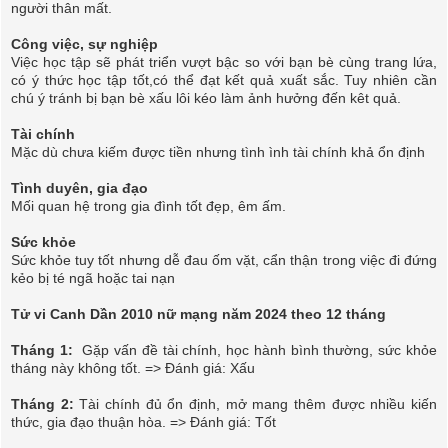
người thân mất.
Công việc, sự nghiệp
Việc học tập sẽ phát triển vượt bậc so với bạn bè cùng trang lứa,
có ý thức học tập tốt,có thể đạt kết quả xuất sắc. Tuy nhiên cần
chú ý tránh bị bạn bè xấu lôi kéo làm ảnh hưởng đến kêt quả.
Tài chính
Mặc dù chưa kiếm được tiền nhưng tình ình tài chính khả ổn định
Tình duyên, gia đạo
Mối quan hệ trong gia đình tốt đẹp, êm ấm.
Sức khỏe
Sức khỏe tuy tốt nhưng dễ đau ốm vặt, cẩn thận trong việc đi đứng
kẻo bị té ngã hoặc tai nạn
Tử vi Canh Dần 2010 nữ mạng năm 2024 theo 12 tháng
Tháng 1:
Gặp vấn đề tài chính, học hành bình thường, sức khỏe
tháng này không tốt. => Đánh giá: Xấu
Tháng 2:
Tài chính đủ ổn định, mở mang thêm được nhiều kiến
thức, gia đạo thuận hòa. => Đánh giá: Tốt